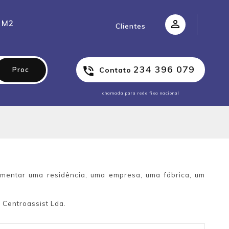
 M2
Clientes
234 396 079
Proc
Contato
chamada para rede fixa nacional
imentar uma residência, uma empresa, uma fábrica, um
 Centroassist Lda.