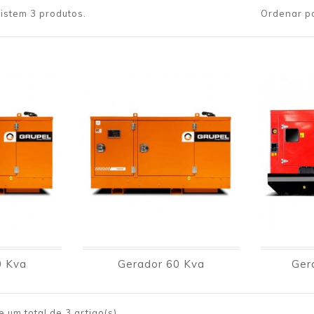
istem 3 produtos.
Ordenar po
0 Kva
Gerador 60 Kva
Ger
 um total de 3 artigo(s)